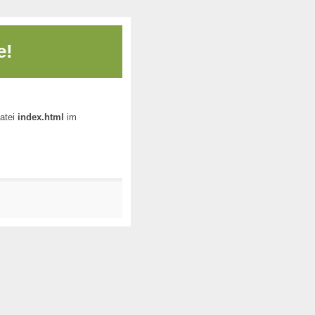
e!
Datei
index.html
im